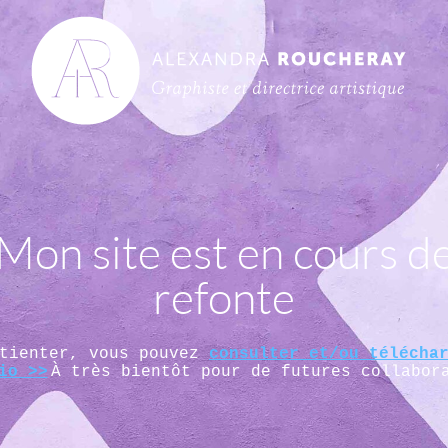
Mon site est en cours d
refonte
atienter, vous pouvez
consulter et/ou télécha
io >>
À très bientôt pour de futures collabor