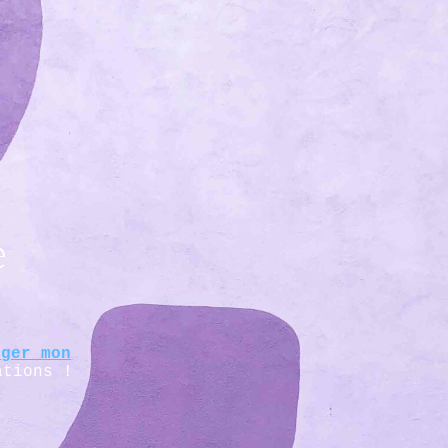
e
rger mon
ations !