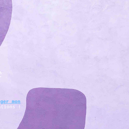
e
rger mon
ations !