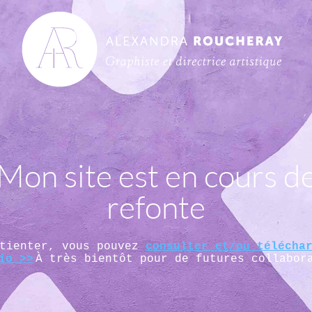
Mon site est en cours d
refonte
atienter, vous pouvez
consulter et/ou télécha
io >>
À très bientôt pour de futures collabor